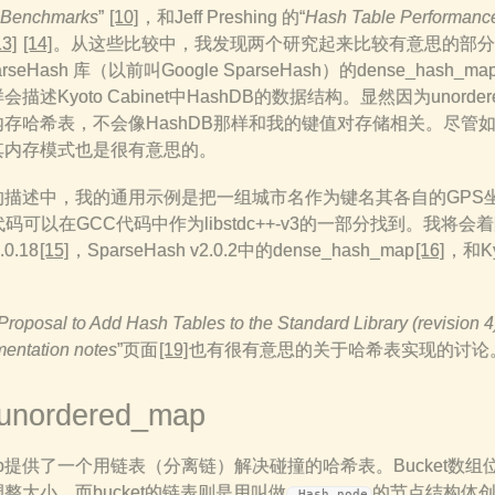
 Benchmarks
”
[10]
，和Jeff Preshing 的“
Hash Table Performance
13]
[14]
。从这些比较中，我发现两个研究起来比较有意思的部分：
SparseHash 库（以前叫Google SparseHash）的dense_ha
Kyoto Cabinet中HashDB的数据结构。显然因为unordere
map是内存哈希表，不会像HashDB那样和我的键值对存储相关。尽
其内存模式也是很有意思的。
的描述中，我的通用示例是把一组城市名作为键名其各自的GPS
的源代码可以在GCC代码中作为libstdc++-v3的一部分找到。我将会着眼
.0.18
[15]
，SparseHash v2.0.2中的dense_hash_map
[16]
，和Kyo
Proposal to Add Hash Tables to the Standard Library (revision 4
entation notes
”页面
[19]
也有很有意思的关于哈希表实现的讨论
nordered_map
ed_map提供了一个用链表（分离链）解决碰撞的哈希表。Bucket
整大小。而bucket的链表则是用叫做
的节点结构体
_Hash_node