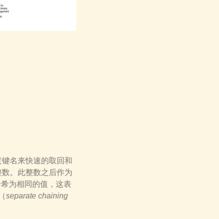
过键名来快速的取回和
整数。此整数之后作为
哈希为相同的值，这表
（
separate chaining