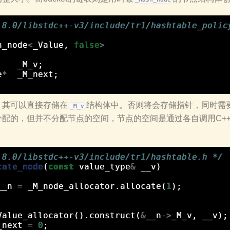
.8.0/libstdc++-v3/include/tr1/hashtable_polic
h_node
<
_Value
,
false
>
_M_v
;
e
*
_M_next
;
，其可以直接存储在
结构体中。否则将会存储指针，同时需要额
_M_v
分配的，但并不分配节点的空间，节点的空间是通过各自调用C+
.8.0/libstdc++-v3/include/tr1/hashtable.h */
cate_node
(
const
value_type
&
__v
)
__n
=
_M_node_allocator
.
allocate
(
1
);
Value_allocator
().
construct
(
&
__n
->
_M_v
,
__v
);
_next
=
0
;