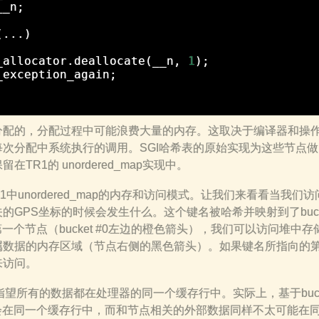
__n
;
(...)
_allocator
.
deallocate
(
__n
,
1
);
_exception_again
;
分配的，分配过程中可能浪费大量的内存。这取决于编译器和操
次分配中系统执行的调用。SGI哈希表的原始实现为这些节点
TR1的 unordered_map实现中。
R1中unordered_map的内存和访问模式。让我们来看看当我们
rg”相关的GPS坐标的时候会发生什么。这个键名被哈希并映射到了buc
的第一个节点（bucket #0左边的橙色箭头），我们可以访问堆中存
urg”所属数据的内存区域（节点右侧的黑色箭头）。如果键名所指向
来访问。
指望所有的数据都在处理器的同一个缓存行中。实际上，基于buc
点不会在同一个缓存行中，而和节点相关的外部数据同样不太可能在