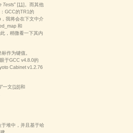
 Test
s”
[11]
。而其他
GCC的TR1的
sh_map，我将会在下文中介
d_map 和
管如此，稍微看一下其内
坐标作为键值。
于GCC v4.8.0的
to Cabinet v1.2.76
)
”一文
[18]
和
。
数组位于堆中，并且基于哈
创建。