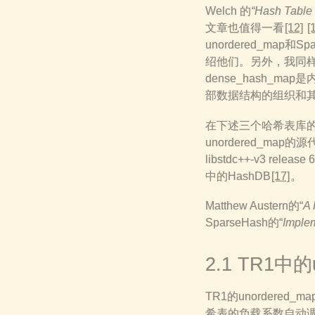
Welch 的
“Hash Table
文章也值得一看
[12]
[
unordered_map和
绍他们。另外，我同样会描述
dense_hash_
部数据结构的组织和
在下述三个哈希表库
unordered_map
libstdc++-v3 release 6
中的HashDB
[17]
。
Matthew Austern的“
A 
SparseHash的“
Implem
2.1 TR1中的u
TR1的unorder
希表的负载系数自动调