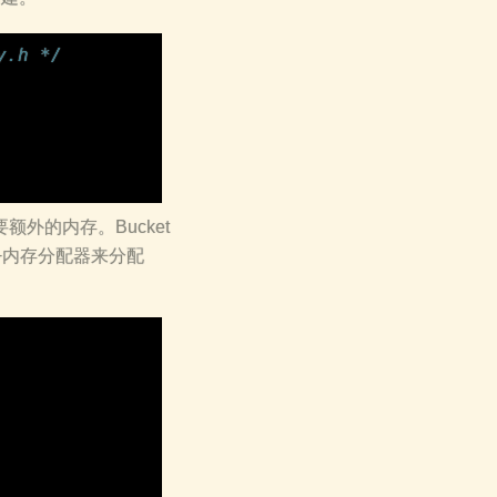
y.h */
外的内存。Bucket
+内存分配器来分配