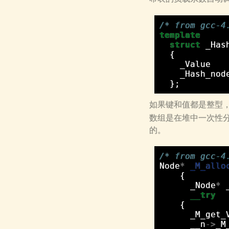
/* from gcc-4
template
struct
_Has
{
_Value
_Hash_nod
};
如果键和值都是整型
数组是在堆中一次性
的。
/* from gcc-4
Node
*
_M_allo
{
_Node
*
__try
{
_M_get_
__n
->
_M