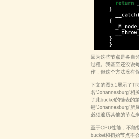
return
}
__catch
{
_M_node
__throw
}
}
因为这些节点是各自
过程。我甚至还没说每
作，但这个方法没有保留在
下文的图5.1展示了T
名“Johannesbu
了此bucket的链表
键“Johannesb
必须遍历其他的节点
至于CPU性能，不能
bucket和初始节