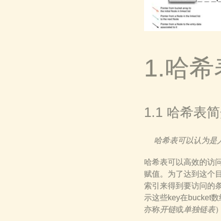
1.哈希
1.1 哈希表
哈希表可以认为是人
哈希表可以高效的访
赋值。为了达到这个
索引来得到要访问的条目
示这些key在buck
亦称
开链
或
单独链表