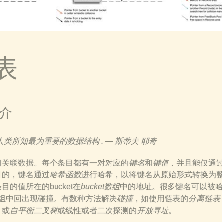
表
简介
类所知最为重要的数据结构 . — 斯蒂夫 耶奇
问关联数据。每个条目都有一对对应的
键名
和
键值
，并且能仅通
目的，键名通过
哈希函数
进行哈希，以将键名从原始形式转换为
的值所在的bucket在
bucket数组
中的地址。很多键名可以被
et数组中回出现碰撞。有数种方法解决
碰撞
，如使用链表的
分离链表
）或
自平衡二叉树
或线性或者二次探测的
开放寻址
。