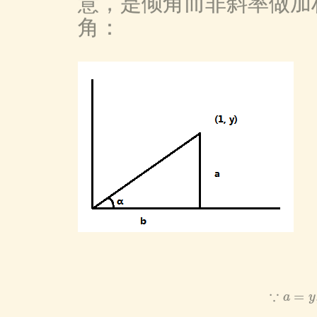
意，是倾角而非斜率做加
角：
∵
=
a
y
∵
a