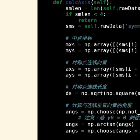
def
calcAxis
(
self
):
smlen
=
len
(
self
.
rawDat
if
smlen
<
4
:
return
sms
=
self
.
rawData
[
'sym
# 中点坐标
mxs
=
np
.
array
([(
sms
[
i
]
mys
=
np
.
array
([(
sms
[
i
]
# 对称点连线向量
axs
=
np
.
array
([
sms
[
i
+
ays
=
np
.
array
([
sms
[
i
+
# 对称点连线长度
ds
=
np
.
sqrt
(
np
.
square
(
# 计算与连线垂直向量的角度
angs
=
np
.
choose
(
np
.
not
# 注意：若 y0 = 0 则
angs
=
np
.
arctan
(
angs
)
angs
=
np
.
choose
(
angs
<