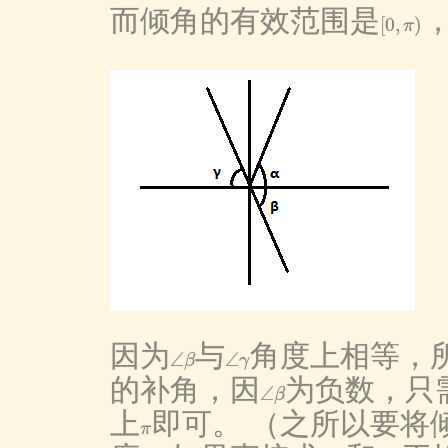
而倾角的有效范围是
[
0
,
)
π
[
0
,
π
)
因为
与
角度上相等，
∠
∠
β
γ
∠
β
∠
γ
的补角，因
为负数，只
∠
β
∠
β
上
即可。 （之所以要将
π
π