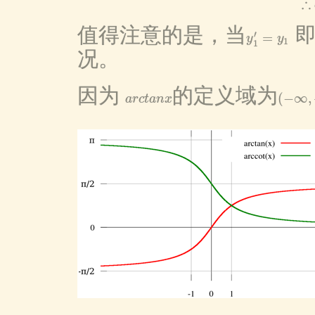
∴
值得注意的是，当
′
=
y
y
y
1
′
=
y
1
1
1
况。
因为
的定义域为
(
−
∞
,
a
r
c
t
a
n
x
a
r
c
t
a
n
x
(
−
∞
,
+
∞