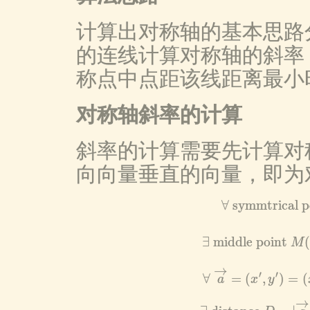
计算出对称轴的基本思路
的连线计算对称轴的斜率
称点中点距该线距离最小
对称轴斜率的计算
斜率的计算需要先计算对
向向量垂直的向量，即为
∀
symmtrical p
∀
symmtrical 
∃
middle point
M
∃
middle point
→
′
′
∀
=
(
,
)
=
(
a
x
y
∀
a
→
=
(
x
′
,
y
′
)
=
→