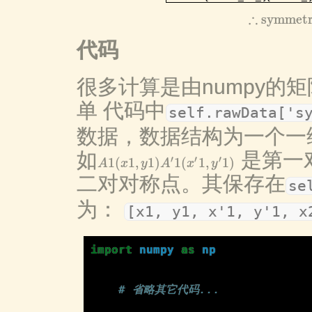
∴
symmetr
∴
symm
代码
很多计算是由numpy的
单 代码中
self.rawData['s
数据，数据结构为一个一维数
如
是第一
′
′
′
1
(
1
,
1
)
1
(
1
,
1
)
A
x
y
A
x
y
A
1
(
x
1
,
y
1
)
A
′
1
(
x
′
1
,
y
′
1
)
二对对称点。其保存在
se
为：
[x1, y1, x'1, y'1, x
import
numpy
as
np
# 省略其它代码...