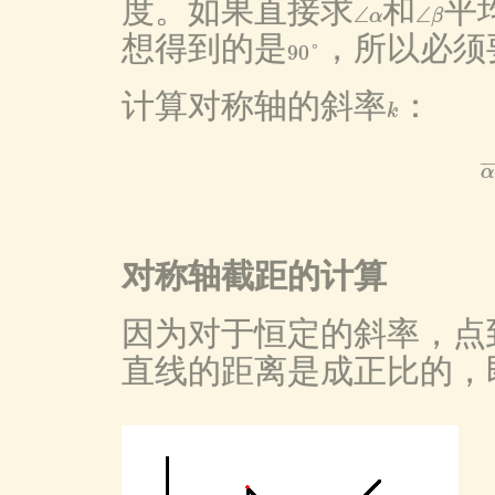
度。如果直接求
和
平
∠
∠
α
β
∠
α
∠
β
想得到的是
，所以必须
90
°
90
°
计算对称轴的斜率
：
k
k
¯
¯
α
对称轴截距的计算
因为对于恒定的斜率，点
直线的距离是成正比的，