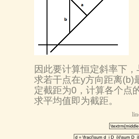
因此要计算恒定斜率下，与
求若干点在y方向距离(b
定截距为0，计算各个点
求平均值即为截距。
li
\textrm{middl
\textrm{middle
d = \frac{\sum d_i D_i}{\sum D
d = \frac{\sum d_i D_i}{\sum D_i