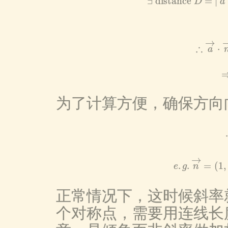
∃
distance
=
|
D
a
∃
distance
D
→
∴
⋅
a
∴
a
为了计算方便，确保方向
→
.
.
=
(
1
,
e
g
n
e
.
g
.
n
→
=
(
1
,
正常情况下，这时候斜率
个对称点，需要用连线长