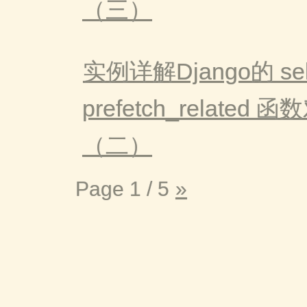
（三）
实例详解Django的 sele
prefetch_related
（二）
Page 1 / 5
»