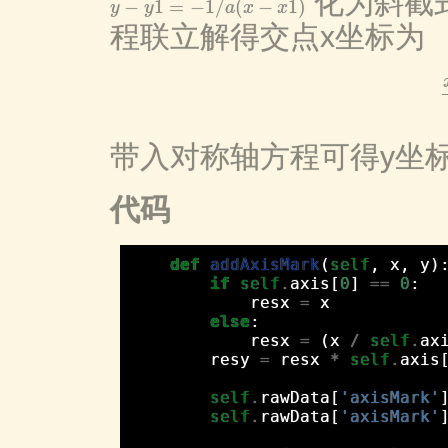
化为斜截
−
1
=
−
1
/
(
−
1
)
y
y
a
x
x
y
−
y
1
=
−
1
/
a
(
x
−
x
1
)
程联立解得交点x坐标为
带入对称轴方程可得y坐
代码
def
addAxisMark
(
self
,
x
,
y
)
if
self
.
axis
[
0
]
==
0
:
resx
=
x
else
:
resx
=
(
x
/
self
.
ax
resy
=
resx
*
self
.
axis
self
.
rawData
[
'axisMark'
self
.
rawData
[
'axisMark'